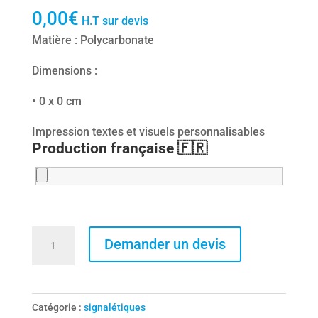
0,00
€
H.T sur devis
Matière : Polycarbonate
Dimensions :
• 0 x 0 cm
Impression textes et visuels personnalisables
Production française 🇫🇷
quantité
Demander un devis
de
Plaque
de
Catégorie :
signalétiques
bâtiment