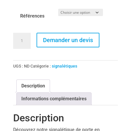
Références
quantité
Demander un devis
de
Signalétique
de
UGS :
ND
Catégorie :
signalétiques
porte
en
polycarbonate
Description
Informations complémentaires
Description
Découvrez notre signalétique de porte en